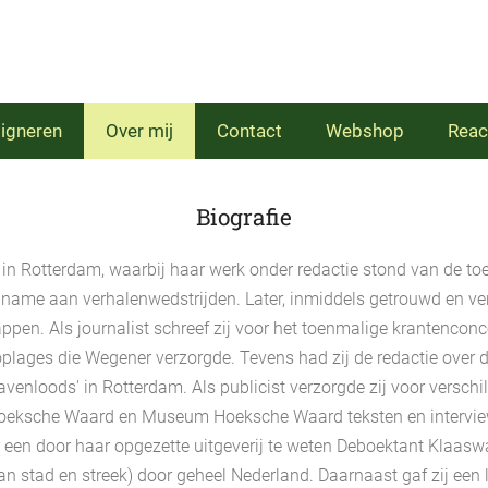
igneren
Over mij
Contact
Webshop
Reac
Biografie
d in Rotterdam, waarbij haar werk onder redactie stond van de to
eelname aan verhalenwedstrijden. Later, inmiddels getrouwd en 
ppen. Als journalist schreef zij voor het toenmalige krantenconc
noplages die Wegener verzorgde. Tevens had zij de redactie ove
venloods' in Rotterdam. Als publicist verzorgde zij voor verschill
oeksche Waard en Museum Hoeksche Waard teksten en interviews v
er een door haar opgezette uitgeverij te weten Deboektant Klaaswa
n stad en streek) door geheel Nederland. Daarnaast gaf zij een l