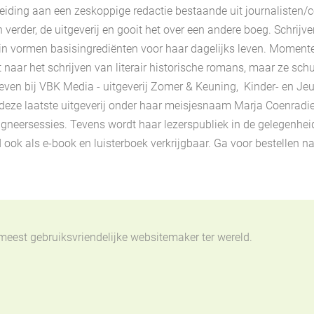
iding aan een zeskoppige redactie bestaande uit journalisten/co
erder, de uitgeverij en gooit het over een andere boeg. Schrijve
tuin vormen basisingrediënten voor haar dagelijks leven. Moment
t naar het schrijven van literair historische romans, maar ze s
ven bij VBK Media - uitgeverij Zomer & Keuning, Kinder- en
Jeu
 deze laatste uitgeverij onder haar meisjesnaam Marja Coenradie
igneersessies. Tevens wordt haar lezerspubliek in de gelegenhe
d ook als e-book en luisterboek verkrijgbaar. Ga voor bestellen
 meest gebruiksvriendelijke websitemaker ter wereld.