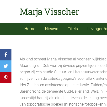
Marja Visscher
Home
Nieuws
Titels
Lezingen/s
Als kind schreef Marja Visscher al voor een wijkbla
Maandag sr.. Ook won zij diverse prijzen tijdens d
begon zij een studie Cultuur- en Literatuurwetenscha
schrijven van de zaterdagpagina's voor alle krante
'Het Zuiden' en assisteerde op de redactie 'Zuiden/Ha
Barendrecht, de gemeente Oud-Beijerland, Welzijn H
tussentijd had zij als directeur tevens de leiding ov
van topografische boeken (historische fotoboeken va