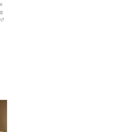
nu
ig
ch?