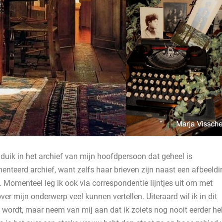
uik in het archief van mijn hoofdpersoon dat geheel is
enteerd archief, want zelfs haar brieven zijn naast een afbeeldi
. Momenteel leg ik ook via correspondentie lijntjes uit om met
er mijn onderwerp veel kunnen vertellen. Uiteraard wil ik in dit
wordt, maar neem van mij aan dat ik zoiets nog nooit eerder he