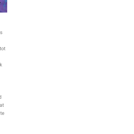
as
tot
k
d
at
 te