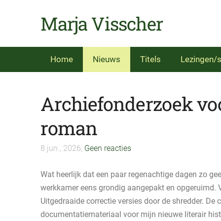
Marja Visscher
Home
Nieuws
Titels
Lezingen/s
Archiefonderzoek voo
roman
8 jun., 2026,
Geen reacties
Wat heerlijk dat een paar regenachtige dagen zo g
werkkamer eens grondig aangepakt en opgeruimd. Ve
Uitgedraaide correctie versies door de shredder. De
documentatiemateriaal voor mijn nieuwe literair his