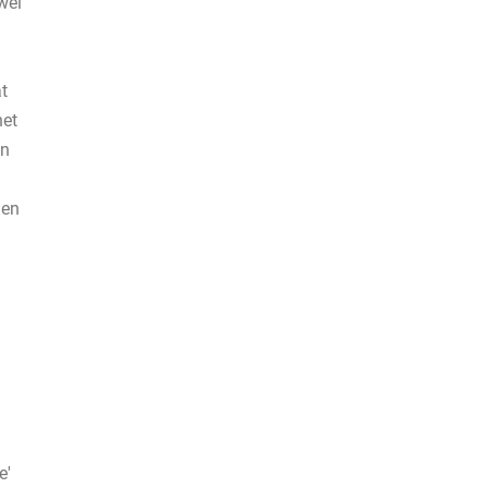
wel
t
het
en
gen
e'