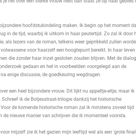
 je het over een sterke vrouw hebt dan staat ze op haar gebied 
 bijzondere hoofdstukindeling maken. Ik begin op het moment da
 in de tijd, waarbij ik uitkom in haar peutertijd. Zo zal ik door 
e, als lezers van de roman, telkens weer geprikkeld zullen word
ls volwassene voor haarzelf een hoogtepunt bereikt. In haar leven
en die zonder haar inzet gesloten zouden blijven. Met de dialo
een onderzoek gedaan en het in voorbeelden voorgelegd aan de
 na enige discussie, de goedkeuring wegdragen.
r een heel bijzondere vrouw. Dit lijkt nu appeltje-eitje, maar ik
chreef ik de Botjesstraat-trilogie dankzij het historische
. Voor de komende historische roman zal ik minstens zoveel tijd
en de nieuwe manier van schrijven die ik momenteel voorsta.
oor mijzelf zie ik het gezien mijn leeftijd wel als een 'grote final