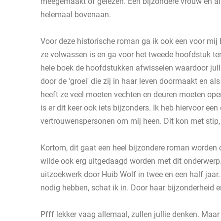
meegemaakt of gelezen. Een bijzondere vrouw en als
helemaal bovenaan.
Voor deze historische roman ga ik ook een voor mij
ze volwassen is en ga voor het tweede hoofdstuk terug
hele boek de hoofdstukken afwisselen waardoor julli
door de 'groei' die zij in haar leven doormaakt en a
heeft ze veel moeten vechten en deuren moeten open
is er dit keer ook iets bijzonders. Ik heb hiervoor 
vertrouwenspersonen om mij heen. Dit kon met stip,
Kortom, dit gaat een heel bijzondere roman worden ove
wilde ook erg uitgedaagd worden met dit onderwerp. S
uitzoekwerk door Huib Wolf in twee en een half jaar
nodig hebben, schat ik in. Door haar bijzonderheid 
Pfff lekker vaag allemaal, zullen jullie denken. Maar v