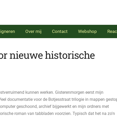
igneren
Over mij
Contact
Webshop
Reac
r nieuwe historische
eestverruimend kunnen werken. Gisterenmorgen eerst mijn
el documentatie voor de Botjesstraat trilogie in mappen gestop
 computer geschoond, archief bijgewerkt en mijn ordners met
torische roman van tabbladen voorzien. Typisch dat het na zo'n