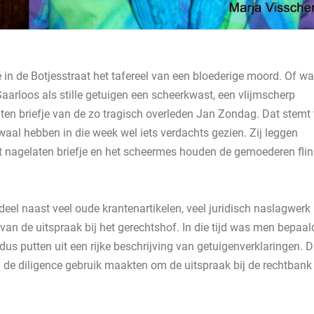
 in de Botjesstraat het tafereel van een bloederige moord. Of w
aarloos als stille getuigen een scheerkwast, een vlijmscherp
en briefje van de zo tragisch overleden Jan Zondag. Dat stemt 
aal hebben in die week wel iets verdachts gezien. Zij leggen
et nagelaten briefje en het scheermes houden de gemoederen flin
eel naast veel oude krantenartikelen, veel juridisch naslagwerk
van de uitspraak bij het gerechtshof. In die tijd was men bepaal
 dus putten uit een rijke beschrijving van getuigenverklaringen. D
an de diligence gebruik maakten om de uitspraak bij de rechtbank