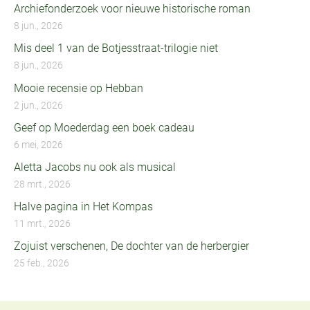
Archiefonderzoek voor nieuwe historische roman
8 jun., 2026
Mis deel 1 van de Botjesstraat-trilogie niet
8 jun., 2026
Mooie recensie op Hebban
2 jun., 2026
Geef op Moederdag een boek cadeau
6 mei, 2026
Aletta Jacobs nu ook als musical
28 mrt., 2026
Halve pagina in Het Kompas
11 mrt., 2026
Zojuist verschenen, De dochter van de herbergier
25 feb., 2026